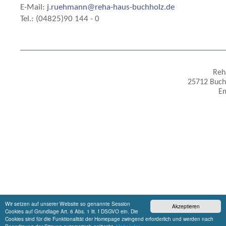
E-Mail:
j.ruehmann@reha-haus-buchholz.de
Tel.: (04825)90 144 - 0
Reh
25712 Buchh
Em
Wir setzen auf unserer Website so genannte Session
Akzeptieren
Cookies auf Grundlage Art. 6 Abs. 1 lit. f DSGVO ein. Die
Cookies sind für die Funktionalität der Homepage zwingend erforderlich und werden nach