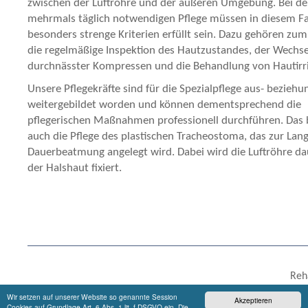
zwischen der Luftröhre und der äußeren Umgebung. Bei de
mehrmals täglich notwendigen Pflege müssen in diesem Fa
besonders strenge Kriterien erfüllt sein. Dazu gehören zum
die regelmäßige Inspektion des Hautzustandes, der Wechse
durchnässter Kompressen und die Behandlung von Hautirri
Unsere Pflegekräfte sind für die Spezialpflege aus- bezieh
weitergebildet worden und können dementsprechend die
pflegerischen Maßnahmen professionell durchführen. Das b
auch die Pflege des plastischen Tracheostoma, das zur Lang
Dauerbeatmung angelegt wird. Dabei wird die Luftröhre da
der Halshaut fixiert.
Reh
25712 Buchh
Wir setzen auf unserer Website so genannte Session
Akzeptieren
Em
Cookies auf Grundlage Art. 6 Abs. 1 lit. f DSGVO ein. Die